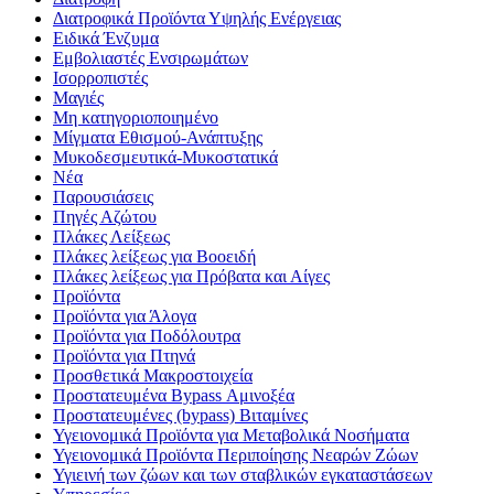
Διατροφικά Προϊόντα Υψηλής Ενέργειας
Ειδικά Ένζυμα
Εμβολιαστές Ενσιρωμάτων
Ισορροπιστές
Μαγιές
Μη κατηγοριοποιημένο
Μίγματα Εθισμού-Ανάπτυξης
Μυκοδεσμευτικά-Μυκοστατικά
Νέα
Παρουσιάσεις
Πηγές Αζώτου
Πλάκες Λείξεως
Πλάκες λείξεως για Βοοειδή
Πλάκες λείξεως για Πρόβατα και Αίγες
Προϊόντα
Προϊόντα για Άλογα
Προϊόντα για Ποδόλουτρα
Προϊόντα για Πτηνά
Προσθετικά Μακροστοιχεία
Προστατευμένα Bypass Αμινοξέα
Προστατευμένες (bypass) Βιταμίνες
Υγειονομικά Προϊόντα για Μεταβολικά Νοσήματα
Υγειονομικά Προϊόντα Περιποίησης Νεαρών Ζώων
Υγιεινή των ζώων και των σταβλικών εγκαταστάσεων