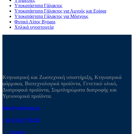
Υπηρεσίες
Υποκατάστατα Γάλακτος
Υποκατάστατα Γάλακτος για Αμνούς και Ερίφια
Υποκατάστατα Γάλακτος για Μόσχους
Φυτικό Λίπος Bypass
Χηλικά ιχνοστοιχεία
Κτηνιατρική και Ζωοτεχνική υποστήριξη, Κτηνιατρικά
φάρμακα, Βιοτεχνολογικά προϊόντα, Γενετικό υλικό,
Διατροφικά προϊόντα, Συμπληρώματα διατροφής και
Υγειονομικά προϊόντα.
info@vetfarm.gr
+30 2310 778228
Εταιρεία