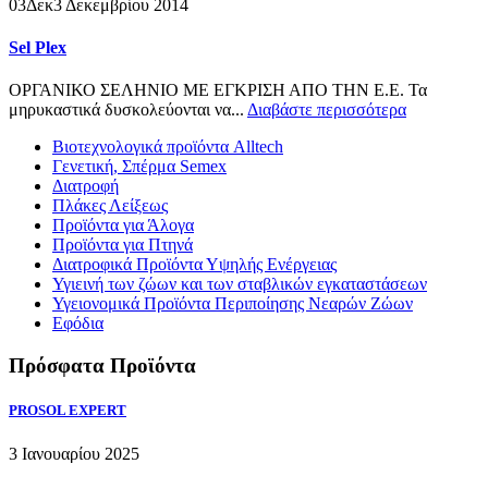
03
Δεκ
3 Δεκεμβρίου 2014
Sel Plex
ΟΡΓΑΝΙΚΟ ΣΕΛΗΝΙΟ ΜΕ ΕΓΚΡΙΣΗ ΑΠΟ ΤΗΝ Ε.Ε. Τα
μηρυκαστικά δυσκολεύονται να...
Διαβάστε περισσότερα
Βιοτεχνολογικά προϊόντα Alltech
Γενετική, Σπέρμα Semex
Διατροφή
Πλάκες Λείξεως
Προϊόντα για Άλογα
Προϊόντα για Πτηνά
Διατροφικά Προϊόντα Υψηλής Ενέργειας
Υγιεινή των ζώων και των σταβλικών εγκαταστάσεων
Υγειονομικά Προϊόντα Περιποίησης Νεαρών Ζώων
Εφόδια
Πρόσφατα Προϊόντα
PROSOL EXPERT
3 Ιανουαρίου 2025