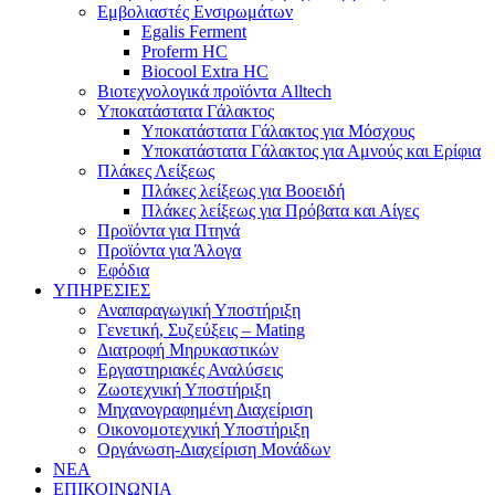
Εμβολιαστές Ενσιρωμάτων
Egalis Ferment
Proferm HC
Biocool Extra HC
Βιοτεχνολογικά προϊόντα Alltech
Υποκατάστατα Γάλακτος
Υποκατάστατα Γάλακτος για Μόσχους
Υποκατάστατα Γάλακτος για Αμνούς και Ερίφια
Πλάκες Λείξεως
Πλάκες λείξεως για Βοοειδή
Πλάκες λείξεως για Πρόβατα και Αίγες
Προϊόντα για Πτηνά
Προϊόντα για Άλογα
Εφόδια
ΥΠΗΡΕΣΙΕΣ
Αναπαραγωγική Υποστήριξη
Γενετική, Συζεύξεις – Mating
Διατροφή Μηρυκαστικών
Εργαστηριακές Αναλύσεις
Ζωοτεχνική Υποστήριξη
Μηχανογραφημένη Διαχείριση
Οικονομοτεχνική Υποστήριξη
Οργάνωση-Διαχείριση Μονάδων
ΝΕΑ
ΕΠΙΚΟΙΝΩΝΙΑ