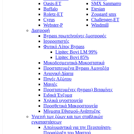
Oasis-ET
SMX Sanmarro
Buffalo
Etesian
Roletz-ET
Zougard smx
Cyrus
Challenger-ET
Webster-P
Windmill
Διατροφή
Bypass πρωτεϊνούχες ζωοτροφές
Ισορροπιστές
Φυτικό Λίπος Bypass
Lipitec Bovi LM 99%
Lipitec Bovi 85%
Μυκοδεσμευτικά-Μυκοστατικά
Προστατευμένα Bypass Αμινοξέα
Ανιονική Δίαιτα
Πηγές Αζώτου
Μαγιές
Προστατευμένες (bypass) Βιταμίνες
Ειδικά Ένζυμα
Χηλικά ιχνοστοιχεία
Προσθετικά Μακροστοιχεία
Μίγματα Εθισμού-Ανάπτυξης
Υγιεινή των ζώων και των σταβλικών
εγκαταστάσεων
Απολυμαντικά για την Περιποίηση-
Προφύλαξη του Μαστού