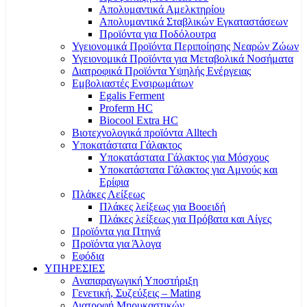
Απολυμαντικά Αμελκτηρίου
Απολυμαντικά Σταβλικών Εγκαταστάσεων
Προϊόντα για Ποδόλουτρα
Υγειονομικά Προϊόντα Περιποίησης Νεαρών Ζώων
Υγειονομικά Προϊόντα για Μεταβολικά Νοσήματα
Διατροφικά Προϊόντα Υψηλής Ενέργειας
Εμβολιαστές Ενσιρωμάτων
Egalis Ferment
Proferm HC
Biocool Extra HC
Βιοτεχνολογικά προϊόντα Alltech
Υποκατάστατα Γάλακτος
Υποκατάστατα Γάλακτος για Μόσχους
Υποκατάστατα Γάλακτος για Αμνούς και
Ερίφια
Πλάκες Λείξεως
Πλάκες λείξεως για Βοοειδή
Πλάκες λείξεως για Πρόβατα και Αίγες
Προϊόντα για Πτηνά
Προϊόντα για Άλογα
Εφόδια
ΥΠΗΡΕΣΙΕΣ
Αναπαραγωγική Υποστήριξη
Γενετική, Συζεύξεις – Mating
Διατροφή Μηρυκαστικών