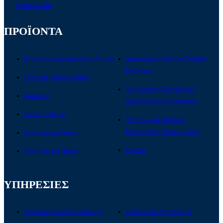
Επικοινωνία
ΠΡΟΪΟΝΤΑ
Βιοτεχνολογικά προϊόντα Alltech
Διατροφικά Προϊόντα Υψηλής
Ενέργειας
Γενετική, Σπέρμα Semex
Υγιεινή των ζώων και των
Διατροφή
σταβλικών εγκαταστάσεων
Πλάκες Λείξεως
Υγειονομικά Προϊόντα
Περιποίησης Νεαρών Ζώων
Προϊόντα για Άλογα
Εφόδια
Προϊόντα για Πτηνά
ΥΠΗΡΕΣΙΕΣ
Αναπαραγωγική Υποστήριξη
Ζωοτεχνική Υποστήριξη