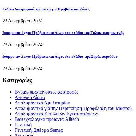
Ειδικά διατροφικά προϊόντα για Πρόβατα και Αίγες
23 Δεκεμβρίου 2024
Ισορροπιστές για Πρόβατα και Αίγες στο στάδιο της Γαλακτοπαραγωγής
23 Δεκεμβρίου 2024
Ισορροπιστές για Πρόβατα και Αίγες στο στάδιο της Ξηράς περιόδου
23 Δεκεμβρίου 2024
Κατηγορίες
Bypass πρωτεϊνούχες ζωοτροφές
Ανιονική Δίαιτα
Απολυμαντικά Αμελκτηρίου
Απολυμαντικά για την Περιποίηση-Προφύλαξη του Μαστού
Απολυμαντικά Σταβλικών Εγκαταστάσεων
Βιοτεχνολογικά προϊόντα Alltech
Γενετική
Γενετική, Σπέρμα Semex
Διατροφή