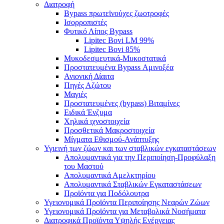
Διατροφή
Bypass πρωτεϊνούχες ζωοτροφές
Ισορροπιστές
Φυτικό Λίπος Bypass
Lipitec Bovi LM 99%
Lipitec Bovi 85%
Μυκοδεσμευτικά-Μυκοστατικά
Προστατευμένα Bypass Αμινοξέα
Ανιονική Δίαιτα
Πηγές Αζώτου
Μαγιές
Προστατευμένες (bypass) Βιταμίνες
Ειδικά Ένζυμα
Χηλικά ιχνοστοιχεία
Προσθετικά Μακροστοιχεία
Μίγματα Εθισμού-Ανάπτυξης
Υγιεινή των ζώων και των σταβλικών εγκαταστάσεων
Απολυμαντικά για την Περιποίηση-Προφύλαξη
του Μαστού
Απολυμαντικά Αμελκτηρίου
Απολυμαντικά Σταβλικών Εγκαταστάσεων
Προϊόντα για Ποδόλουτρα
Υγειονομικά Προϊόντα Περιποίησης Νεαρών Ζώων
Υγειονομικά Προϊόντα για Μεταβολικά Νοσήματα
Διατροφικά Προϊόντα Υψηλής Ενέργειας