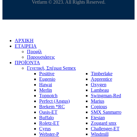
Vetfarm © 2023. All Rights Reserved.
ΑΡΧΙΚΗ
ΕΤΑΙΡΕΙΑ
Προφίλ
Παρουσιάσεις
ΠΡΟΪΟΝΤΑ
Γενετική, Σπέρμα Semex
Positive
Timberlake
Eugenio
Apprentice
Hawai
Oxygen
Merlin
Lambeau
Topnotch
Swingman-Red
Perfect (Angus)
Marius
Brekem *RC
Copious
Oasis-ET
SMX Sanmarro
Buffalo
Etesian
Roletz-ET
Zougard smx
Cyrus
Challenger-ET
Webster-P
Windmill