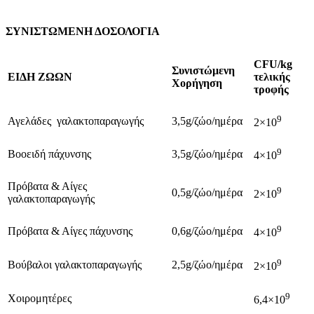
ΣΥΝΙΣΤΩΜΕΝΗ ΔΟΣΟΛΟΓΙΑ
CFU/kg
Συνιστώμενη
ΕΙΔΗ ΖΩΩΝ
τελικής
Χορήγηση
τροφής
9
Αγελάδες γαλακτοπαραγωγής
3,5g/ζώο/ημέρα
2×10
9
Βοοειδή πάχυνσης
3,5g/ζώο/ημέρα
4×10
Πρόβατα & Αίγες
9
0,5g/ζώο/ημέρα
2×10
γαλακτοπαραγωγής
9
Πρόβατα & Αίγες πάχυνσης
0,6g/ζώο/ημέρα
4×10
9
Βούβαλοι γαλακτοπαραγωγής
2,5g/ζώο/ημέρα
2×10
9
Χοιρομητέρες
6,4×10