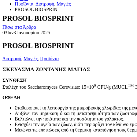
Προϊόντα
,
Διατροφή
,
Μαγιές
PROSOL BIOSPRINT
PROSOL BIOSPRINT
Πίσω στα Άρθρα
03
Ιαν
3 Ιανουαρίου 2025
PROSOL BIOSPRINT
Διατροφή
,
Μαγιές
,
Προϊόντα
ΣΚΕΥΑΣΜΑ ΖΩΝΤΑΝΗΣ ΜΑΓΙΑΣ
ΣΥΝΘΕΣΗ
9
TM
Στελέχη του Saccharomyces Cerevisiae: 15×10
CFU/g (MUCL
3
ΟΦΕΛΗ
Σταθεροποιεί τη λειτουργία της μικροβιακής χλωρίδας της μεγ
Αυξάνει τον μηρυκασμό και τη μετατρεψιμότητα των ζωοτροφ
Βελτιώνει την ποιότητα και την ποσότητα του γάλακτος.
Ενισχύει την υγεία των ζώων, διότι περιορίζει τον κίνδυνο ε
Μειώνει τις επιπτώσεις από τη θερμική καταπόνηση τους θερμού