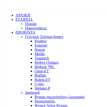
ΑΡΧΙΚΗ
ΕΤΑΙΡΕΙΑ
Προφίλ
Παρουσιάσεις
ΠΡΟΪΟΝΤΑ
Γενετική, Σπέρμα Semex
Positive
Eugenio
Hawai
Merlin
Topnotch
Perfect (Angus)
Brekem *RC
Oasis-ET
Buffalo
Roletz-ET
Cyrus
Webster-P
Διατροφή
Bypass πρωτεϊνούχες ζωοτροφές
Ισορροπιστές
Φυτικό Λίπος Bypass