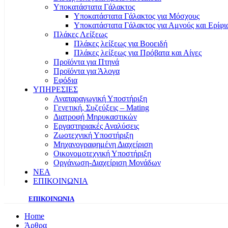
Υποκατάστατα Γάλακτος
Υποκατάστατα Γάλακτος για Μόσχους
Υποκατάστατα Γάλακτος για Αμνούς και Ερίφι
Πλάκες Λείξεως
Πλάκες λείξεως για Βοοειδή
Πλάκες λείξεως για Πρόβατα και Αίγες
Προϊόντα για Πτηνά
Προϊόντα για Άλογα
Εφόδια
ΥΠΗΡΕΣΙΕΣ
Αναπαραγωγική Υποστήριξη
Γενετική, Συζεύξεις – Mating
Διατροφή Μηρυκαστικών
Εργαστηριακές Αναλύσεις
Ζωοτεχνική Υποστήριξη
Μηχανογραφημένη Διαχείριση
Οικονομοτεχνική Υποστήριξη
Οργάνωση-Διαχείριση Μονάδων
ΝΕΑ
ΕΠΙΚΟΙΝΩΝΙΑ
ΕΠΙΚΟΙΝΩΝΙΑ
Home
Άρθρα