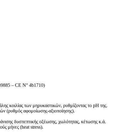
9885 – CE N° 4b1710)
άλης κοιλίας των μηρυκαστικών, ρυθμίζοντας το pH της.
ών (ρυθμός αφομοίωσης-αξιοποίησης).
μφάνισης δυσπεπτικής οξέωσης, χωλότητας, κέτωσης κ.ά.
ς μήνες (heat stress).