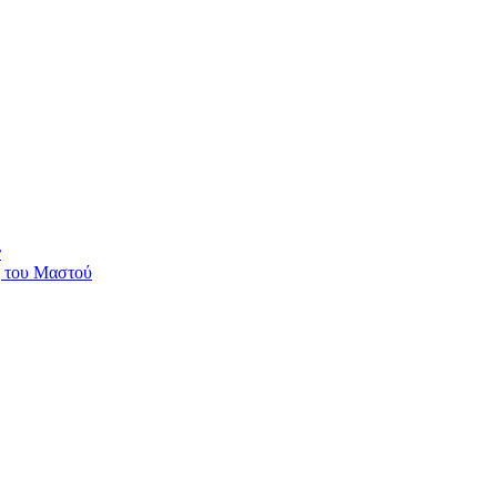
ν
η του Μαστού