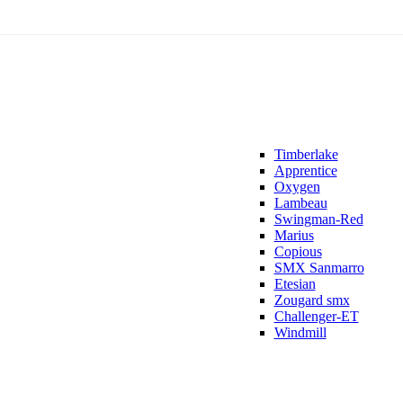
Timberlake
Apprentice
Oxygen
Lambeau
Swingman-Red
Marius
Copious
SMX Sanmarro
Etesian
Zougard smx
Challenger-ET
Windmill