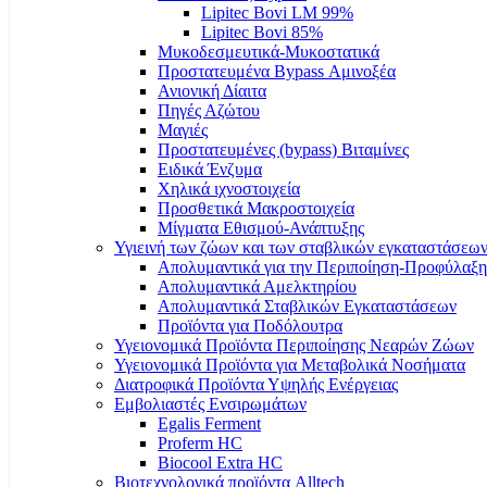
Lipitec Bovi LM 99%
Lipitec Bovi 85%
Μυκοδεσμευτικά-Μυκοστατικά
Προστατευμένα Bypass Αμινοξέα
Ανιονική Δίαιτα
Πηγές Αζώτου
Μαγιές
Προστατευμένες (bypass) Βιταμίνες
Ειδικά Ένζυμα
Χηλικά ιχνοστοιχεία
Προσθετικά Μακροστοιχεία
Μίγματα Εθισμού-Ανάπτυξης
Υγιεινή των ζώων και των σταβλικών εγκαταστάσεω
Απολυμαντικά για την Περιποίηση-Προφύλαξ
Απολυμαντικά Αμελκτηρίου
Απολυμαντικά Σταβλικών Εγκαταστάσεων
Προϊόντα για Ποδόλουτρα
Υγειονομικά Προϊόντα Περιποίησης Νεαρών Ζώων
Υγειονομικά Προϊόντα για Μεταβολικά Νοσήματα
Διατροφικά Προϊόντα Υψηλής Ενέργειας
Εμβολιαστές Ενσιρωμάτων
Egalis Ferment
Proferm HC
Biocool Extra HC
Βιοτεχνολογικά προϊόντα Alltech