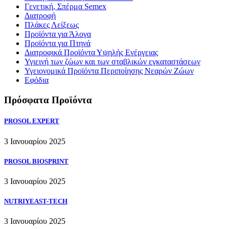
Γενετική, Σπέρμα Semex
Διατροφή
Πλάκες Λείξεως
Προϊόντα για Άλογα
Προϊόντα για Πτηνά
Διατροφικά Προϊόντα Υψηλής Ενέργειας
Υγιεινή των ζώων και των σταβλικών εγκαταστάσεων
Υγειονομικά Προϊόντα Περιποίησης Νεαρών Ζώων
Εφόδια
Πρόσφατα Προϊόντα
PROSOL EXPERT
3 Ιανουαρίου 2025
PROSOL BIOSPRINT
3 Ιανουαρίου 2025
NUTRIYEAST-TECH
3 Ιανουαρίου 2025