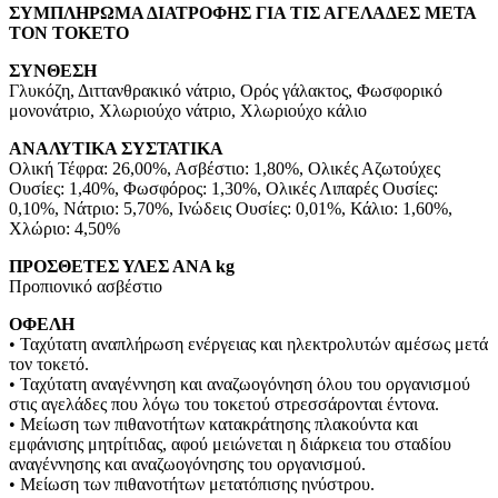
ΣΥΜΠΛΗΡΩΜΑ ΔΙΑΤΡΟΦΗΣ ΓΙΑ ΤΙΣ ΑΓΕΛΑΔΕΣ ΜΕΤΑ
ΤΟΝ ΤΟΚΕΤΟ
ΣΥΝΘΕΣΗ
Γλυκόζη, Διττανθρακικό νάτριο, Ορός γάλακτος, Φωσφορικό
μονονάτριο, Χλωριούχο νάτριο, Χλωριούχο κάλιο
ΑΝΑΛΥΤΙΚΑ ΣΥΣΤΑΤΙΚΑ
Ολική Τέφρα: 26,00%, Ασβέστιο: 1,80%, Ολικές Αζωτούχες
Ουσίες: 1,40%, Φωσφόρος: 1,30%, Ολικές Λιπαρές Ουσίες:
0,10%, Νάτριο: 5,70%, Ινώδεις Ουσίες: 0,01%, Κάλιο: 1,60%,
Χλώριο: 4,50%
ΠΡΟΣΘΕΤΕΣ ΥΛΕΣ ΑΝΑ kg
Προπιονικό ασβέστιο
ΟΦΕΛΗ
• Ταχύτατη αναπλήρωση ενέργειας και ηλεκτρολυτών αμέσως μετά
τον τοκετό.
• Ταχύτατη αναγέννηση και αναζωογόνηση όλου του οργανισμού
στις αγελάδες που λόγω του τοκετού στρεσσάρονται έντονα.
• Μείωση των πιθανοτήτων κατακράτησης πλακούντα και
εμφάνισης μητρίτιδας, αφού μειώνεται η διάρκεια του σταδίου
αναγέννησης και αναζωογόνησης του οργανισμού.
• Μείωση των πιθανοτήτων μετατόπισης ηνύστρου.