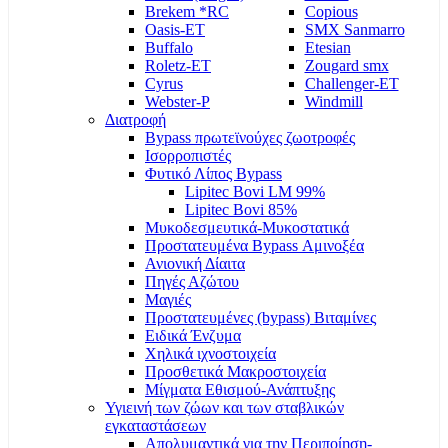
Brekem *RC
Copious
Oasis-ET
SMX Sanmarro
Buffalo
Etesian
Roletz-ET
Zougard smx
Cyrus
Challenger-ET
Webster-P
Windmill
Διατροφή
Bypass πρωτεϊνούχες ζωοτροφές
Ισορροπιστές
Φυτικό Λίπος Bypass
Lipitec Bovi LM 99%
Lipitec Bovi 85%
Μυκοδεσμευτικά-Μυκοστατικά
Προστατευμένα Bypass Αμινοξέα
Ανιονική Δίαιτα
Πηγές Αζώτου
Μαγιές
Προστατευμένες (bypass) Βιταμίνες
Ειδικά Ένζυμα
Χηλικά ιχνοστοιχεία
Προσθετικά Μακροστοιχεία
Μίγματα Εθισμού-Ανάπτυξης
Υγιεινή των ζώων και των σταβλικών
εγκαταστάσεων
Απολυμαντικά για την Περιποίηση-