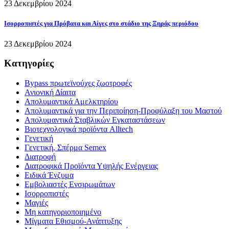
23 Δεκεμβρίου 2024
Ισορροπιστές για Πρόβατα και Αίγες στο στάδιο της Ξηράς περιόδου
23 Δεκεμβρίου 2024
Κατηγορίες
Bypass πρωτεϊνούχες ζωοτροφές
Ανιονική Δίαιτα
Απολυμαντικά Αμελκτηρίου
Απολυμαντικά για την Περιποίηση-Προφύλαξη του Μαστού
Απολυμαντικά Σταβλικών Εγκαταστάσεων
Βιοτεχνολογικά προϊόντα Alltech
Γενετική
Γενετική, Σπέρμα Semex
Διατροφή
Διατροφικά Προϊόντα Υψηλής Ενέργειας
Ειδικά Ένζυμα
Εμβολιαστές Ενσιρωμάτων
Ισορροπιστές
Μαγιές
Μη κατηγοριοποιημένο
Μίγματα Εθισμού-Ανάπτυξης