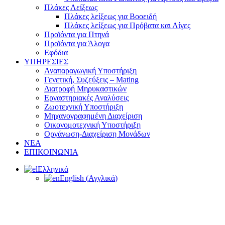
Πλάκες Λείξεως
Πλάκες λείξεως για Βοοειδή
Πλάκες λείξεως για Πρόβατα και Αίγες
Προϊόντα για Πτηνά
Προϊόντα για Άλογα
Εφόδια
ΥΠΗΡΕΣΙΕΣ
Αναπαραγωγική Υποστήριξη
Γενετική, Συζεύξεις – Mating
Διατροφή Μηρυκαστικών
Εργαστηριακές Αναλύσεις
Ζωοτεχνική Υποστήριξη
Μηχανογραφημένη Διαχείριση
Οικονομοτεχνική Υποστήριξη
Οργάνωση-Διαχείριση Μονάδων
ΝΕΑ
ΕΠΙΚΟΙΝΩΝΙΑ
Ελληνικά
English
(
Αγγλικά
)