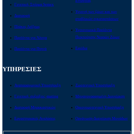
Ενέργειας
Γενετική, Σπέρμα Semex
Υγιεινή των ζώων και των
Διατροφή
σταβλικών εγκαταστάσεων
Πλάκες Λείξεως
Υγειονομικά Προϊόντα
Περιποίησης Νεαρών Ζώων
Προϊόντα για Άλογα
Εφόδια
Προϊόντα για Πτηνά
ΥΠΗΡΕΣΙΕΣ
Αναπαραγωγική Υποστήριξη
Ζωοτεχνική Υποστήριξη
Γενετική, συζεύξεις -mating
Μηχανογραφημένη Διαχείριση
Διατροφή Μηρυκαστικών
Οικονομοτεχνική Υποστήριξη
Εργαστηριακές Αναλύσεις
Οργάνωση-Διαχείριση Μονάδων