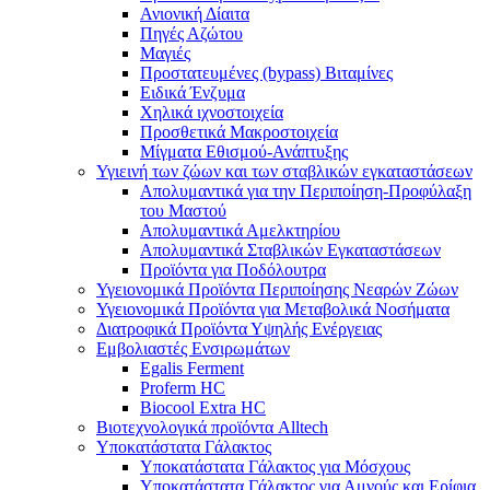
Ανιονική Δίαιτα
Πηγές Αζώτου
Μαγιές
Προστατευμένες (bypass) Βιταμίνες
Ειδικά Ένζυμα
Χηλικά ιχνοστοιχεία
Προσθετικά Μακροστοιχεία
Μίγματα Εθισμού-Ανάπτυξης
Υγιεινή των ζώων και των σταβλικών εγκαταστάσεων
Απολυμαντικά για την Περιποίηση-Προφύλαξη
του Μαστού
Απολυμαντικά Αμελκτηρίου
Απολυμαντικά Σταβλικών Εγκαταστάσεων
Προϊόντα για Ποδόλουτρα
Υγειονομικά Προϊόντα Περιποίησης Νεαρών Ζώων
Υγειονομικά Προϊόντα για Μεταβολικά Νοσήματα
Διατροφικά Προϊόντα Υψηλής Ενέργειας
Εμβολιαστές Ενσιρωμάτων
Egalis Ferment
Proferm HC
Biocool Extra HC
Βιοτεχνολογικά προϊόντα Alltech
Υποκατάστατα Γάλακτος
Υποκατάστατα Γάλακτος για Μόσχους
Υποκατάστατα Γάλακτος για Αμνούς και Ερίφια