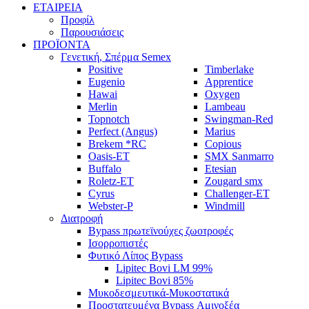
ΕΤΑΙΡΕΙΑ
Προφίλ
Παρουσιάσεις
ΠΡΟΪΟΝΤΑ
Γενετική, Σπέρμα Semex
Positive
Timberlake
Eugenio
Apprentice
Hawai
Oxygen
Merlin
Lambeau
Topnotch
Swingman-Red
Perfect (Angus)
Marius
Brekem *RC
Copious
Oasis-ET
SMX Sanmarro
Buffalo
Etesian
Roletz-ET
Zougard smx
Cyrus
Challenger-ET
Webster-P
Windmill
Διατροφή
Bypass πρωτεϊνούχες ζωοτροφές
Ισορροπιστές
Φυτικό Λίπος Bypass
Lipitec Bovi LM 99%
Lipitec Bovi 85%
Μυκοδεσμευτικά-Μυκοστατικά
Προστατευμένα Bypass Αμινοξέα