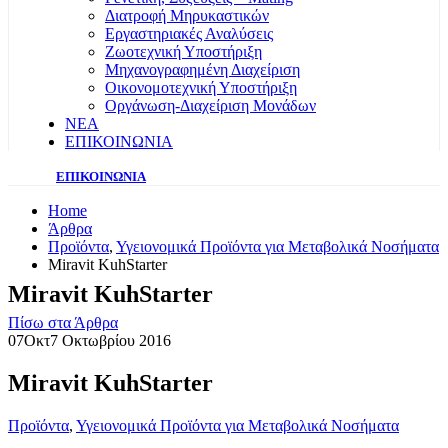
Διατροφή Μηρυκαστικών
Εργαστηριακές Αναλύσεις
Ζωοτεχνική Υποστήριξη
Μηχανογραφημένη Διαχείριση
Οικονομοτεχνική Υποστήριξη
Οργάνωση-Διαχείριση Μονάδων
ΝΕΑ
ΕΠΙΚΟΙΝΩΝΙΑ
ΕΠΙΚΟΙΝΩΝΙΑ
Home
Άρθρα
Προϊόντα
,
Υγειονομικά Προϊόντα για Μεταβολικά Νοσήματα
Miravit KuhStarter
Miravit KuhStarter
Πίσω στα Άρθρα
07
Οκτ
7 Οκτωβρίου 2016
Miravit KuhStarter
Προϊόντα
,
Υγειονομικά Προϊόντα για Μεταβολικά Νοσήματα