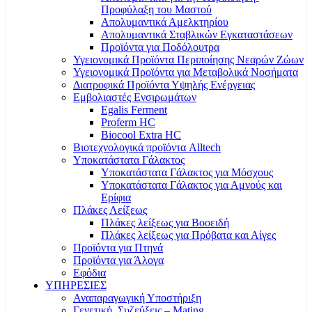
Προφύλαξη του Μαστού
Απολυμαντικά Αμελκτηρίου
Απολυμαντικά Σταβλικών Εγκαταστάσεων
Προϊόντα για Ποδόλουτρα
Υγειονομικά Προϊόντα Περιποίησης Νεαρών Ζώων
Υγειονομικά Προϊόντα για Μεταβολικά Νοσήματα
Διατροφικά Προϊόντα Υψηλής Ενέργειας
Εμβολιαστές Ενσιρωμάτων
Egalis Ferment
Proferm HC
Biocool Extra HC
Βιοτεχνολογικά προϊόντα Alltech
Υποκατάστατα Γάλακτος
Υποκατάστατα Γάλακτος για Μόσχους
Υποκατάστατα Γάλακτος για Αμνούς και
Ερίφια
Πλάκες Λείξεως
Πλάκες λείξεως για Βοοειδή
Πλάκες λείξεως για Πρόβατα και Αίγες
Προϊόντα για Πτηνά
Προϊόντα για Άλογα
Εφόδια
ΥΠΗΡΕΣΙΕΣ
Αναπαραγωγική Υποστήριξη
Γενετική, Συζεύξεις – Mating