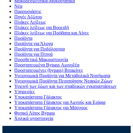
Μυκοδεσμευτικά-Μυκοστατικά
Νέα
Παρουσιάσεις
Πηγές Αζώτου
Πλάκες Λείξεως
Πλάκες λείξεως για Βοοειδή
Πλάκες λείξεως για Πρόβατα και Αίγες
Προϊόντα
Προϊόντα για Άλογα
Προϊόντα για Ποδόλουτρα
Προϊόντα για Πτηνά
Προσθετικά Μακροστοιχεία
Προστατευμένα Bypass Αμινοξέα
Προστατευμένες (bypass) Βιταμίνες
Υγειονομικά Προϊόντα για Μεταβολικά Νοσήματα
Υγειονομικά Προϊόντα Περιποίησης Νεαρών Ζώων
Υγιεινή των ζώων και των σταβλικών εγκαταστάσεων
Υπηρεσίες
Υποκατάστατα Γάλακτος
Υποκατάστατα Γάλακτος για Αμνούς και Ερίφια
Υποκατάστατα Γάλακτος για Μόσχους
Φυτικό Λίπος Bypass
Χηλικά ιχνοστοιχεία