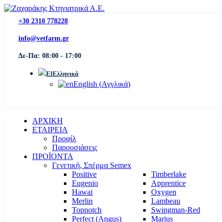
+30 2310 778228
info@vetfarm.gr
Δε-Πα: 08:00 - 17:00
Ελληνικά
English
(
Αγγλικά
)
ΑΡΧΙΚΗ
ΕΤΑΙΡΕΙΑ
Προφίλ
Παρουσιάσεις
ΠΡΟΪΟΝΤΑ
Γενετική, Σπέρμα Semex
Positive
Timberlake
Eugenio
Apprentice
Hawai
Oxygen
Merlin
Lambeau
Topnotch
Swingman-Red
Perfect (Angus)
Marius