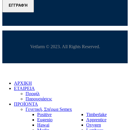
ΕΓΓΡΑΦΉ
Vetfarm © 2023. All Rights Reserved.
ΑΡΧΙΚΗ
ΕΤΑΙΡΕΙΑ
Προφίλ
Παρουσιάσεις
ΠΡΟΪΟΝΤΑ
Γενετική, Σπέρμα Semex
Positive
Timberlake
Eugenio
Apprentice
Hawai
Oxygen