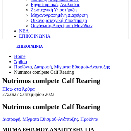
Εργαστηριακές Αναλύσεις
Ζωοτεχνική Υποστήριξη
Μηχανογραφημένη Διαχείριση
Οικονομοτεχνική Υποστήριξη
Οργάνωση-Διαχείριση Μονάδων
ΝΕΑ
ΕΠΙΚΟΙΝΩΝΙΑ
ΕΠΙΚΟΙΝΩΝΙΑ
Home
Άρθρα
Προϊόντα
,
Διατροφή
,
Μίγματα Εθισμού-Ανάπτυξης
Nutrimos comlpete Calf Rearing
Nutrimos comlpete Calf Rearing
Πίσω στα Άρθρα
27
Σεπ
27 Σεπτεμβρίου 2023
Nutrimos comlpete Calf Rearing
Διατροφή
,
Μίγματα Εθισμού-Ανάπτυξης
,
Προϊόντα
ΜΙΓΜΑ ΕΘΙΣΜΟΥ-ΑΝΑΠΤΥΞΗΣ ΓΙΑ