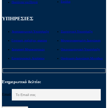
Εφόδια
Προϊόντα για Πτηνά
ΥΠΗΡΕΣΙΕΣ
Αναπαραγωγική Υποστήριξη
Ζωοτεχνική Υποστήριξη
Γενετική, συζεύξεις -mating
Μηχανογραφημένη Διαχείριση
Διατροφή Μηρυκαστικών
Οικονομοτεχνική Υποστήριξη
Εργαστηριακές Αναλύσεις
Οργάνωση-Διαχείριση Μονάδων
Ενημερωτικό δελτίο:
Email