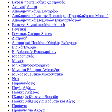
Bypass πρωτεϊνούχες ζωοτροφές
Ανιονική Δίαιτα
Απολυμαντικά Αμελκτηρίου
Απολυμαντικά για την Περιποίηση-Προφύλαξη του Μαστού
Απολυμαντικά Σταβλικών Εγκαταστάσεων
Βιοτεχνολογικά προϊόντα Alltech
Γενετική
Γενετική, Σπέρμα Semex
Διατροφή
Διατροφικά Προϊόντα Υψηλής Ενέργειας
Ειδικά Ένζυμα
Εμβολιαστές Ενσιρωμάτων
Ισορροπιστές
Μαγιές
Μη κατηγοριοποιημένο
Μίγματα Εθισμού-Ανάπτυξης
Μυκοδεσμευτικά-Μυκοστατικά
Νέα
Παρουσιάσεις
Πηγές Αζώτου
Πλάκες Λείξεως
Πλάκες λείξεως για Βοοειδή
Πλάκες λείξεως για Πρόβατα και Αίγες
Προϊόντα
Προϊόντα για Άλογα