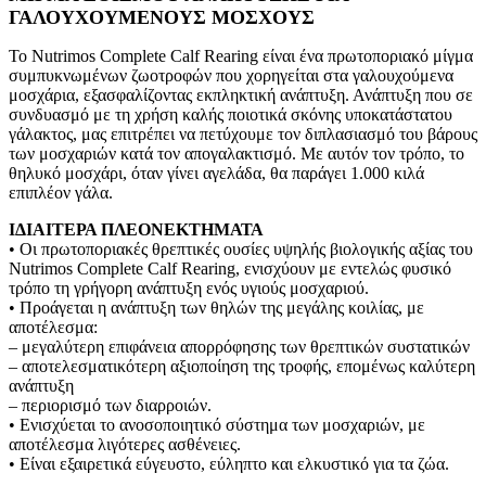
ΓΑΛΟΥΧΟΥΜΕΝΟΥΣ ΜΟΣΧΟΥΣ
Το Nutrimos Complete Calf Rearing είναι ένα πρωτοποριακό μίγμα
συμπυκνωμένων ζωοτροφών που χορηγείται στα γαλουχούμενα
μοσχάρια, εξασφαλίζοντας εκπληκτική ανάπτυξη. Ανάπτυξη που σε
συνδυασμό με τη χρήση καλής ποιοτικά σκόνης υποκατάστατου
γάλακτος, μας επιτρέπει να πετύχουμε τον διπλασιασμό του βάρους
των μοσχαριών κατά τον απογαλακτισμό. Με αυτόν τον τρόπο, το
θηλυκό μοσχάρι, όταν γίνει αγελάδα, θα παράγει 1.000 κιλά
επιπλέον γάλα.
ΙΔΙΑΙΤΕΡΑ ΠΛΕΟΝΕΚΤΗΜΑΤΑ
• Οι πρωτοποριακές θρεπτικές ουσίες υψηλής βιολογικής αξίας του
Nutrimos Complete Calf Rearing, ενισχύουν με εντελώς φυσικό
τρόπο τη γρήγορη ανάπτυξη ενός υγιούς μοσχαριού.
• Προάγεται η ανάπτυξη των θηλών της μεγάλης κοιλίας, με
αποτέλεσμα:
– μεγαλύτερη επιφάνεια απορρόφησης των θρεπτικών συστατικών
– αποτελεσματικότερη αξιοποίηση της τροφής, επομένως καλύτερη
ανάπτυξη
– περιορισμό των διαρροιών.
• Ενισχύεται το ανοσοποιητικό σύστημα των μοσχαριών, με
αποτέλεσμα λιγότερες ασθένειες.
• Είναι εξαιρετικά εύγευστο, εύληπτο και ελκυστικό για τα ζώα.