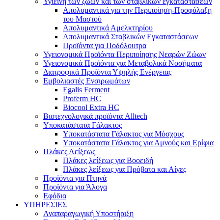
Υγιεινή των ζώων και των σταβλικών εγκαταστάσεων
Απολυμαντικά για την Περιποίηση-Προφύλαξη
του Μαστού
Απολυμαντικά Αμελκτηρίου
Απολυμαντικά Σταβλικών Εγκαταστάσεων
Προϊόντα για Ποδόλουτρα
Υγειονομικά Προϊόντα Περιποίησης Νεαρών Ζώων
Υγειονομικά Προϊόντα για Μεταβολικά Νοσήματα
Διατροφικά Προϊόντα Υψηλής Ενέργειας
Εμβολιαστές Ενσιρωμάτων
Egalis Ferment
Proferm HC
Biocool Extra HC
Βιοτεχνολογικά προϊόντα Alltech
Υποκατάστατα Γάλακτος
Υποκατάστατα Γάλακτος για Μόσχους
Υποκατάστατα Γάλακτος για Αμνούς και Ερίφια
Πλάκες Λείξεως
Πλάκες λείξεως για Βοοειδή
Πλάκες λείξεως για Πρόβατα και Αίγες
Προϊόντα για Πτηνά
Προϊόντα για Άλογα
Εφόδια
ΥΠΗΡΕΣΙΕΣ
Αναπαραγωγική Υποστήριξη