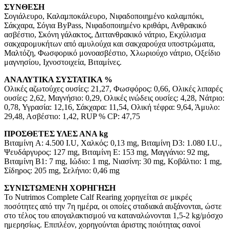
ΣΥΝΘΕΣΗ
Σογιάλευρο, Καλαμποκάλευρο, Νιφαδοποιημένο καλαμπόκι,
Σάκχαρα, Σόγια ByPass, Νιφαδοποιημένο κριθάρι, Ανθρακικό
ασβέστιο, Σκόνη γάλακτος, Διττανθρακικό νάτριο, Εκχύλισμα
σακχαρομυκήτων από αμυλούχα και σακχαρούχα υποστρώματα,
Μαλτόζη, Φωσφορικό μονοασβέστιο, Χλωριούχο νάτριο, Οξείδιο
μαγνησίου, Ιχνοστοιχεία, Βιταμίνες.
ΑΝΑΛΥΤΙΚΑ ΣΥΣΤΑΤΙΚΑ %
Ολικές αζωτούχες ουσίες: 21,27, Φωσφόρος: 0,66, Ολικές λιπαρές
ουσίες: 2,62, Μαγνήσιο: 0,29, Ολικές ινώδεις ουσίες: 4,28, Νάτριο:
0,78, Υγρασία: 12,16, Σάκχαρα: 11,54, Ολική τέφρα: 9,64, Άμυλο:
29,48, Ασβέστιο: 1,42, RUP % CP: 47,75
ΠΡΟΣΘΕΤΕΣ ΥΛΕΣ ΑΝΑ kg
Βιταμίνη A: 4.500 I.U, Χαλκός: 0,13 mg, Βιταμίνη D3: 1.080 I.U.,
Ψευδάργυρος: 127 mg, Βιταμίνη Ε: 153 mg, Μαγγάνιο: 92 mg,
Βιταμίνη B1: 7 mg, Ιώδιο: 1 mg, Νιασίνη: 30 mg, Κοβάλτιο: 1 mg,
Σίδηρος: 205 mg, Σελήνιο: 0,46 mg
ΣΥΝΙΣΤΩΜΕΝΗ ΧΟΡΗΓΗΣΗ
Το Nutrimos Complete Calf Rearing χορηγείται σε μικρές
ποσότητες από την 7η ημέρα, οι οποίες σταδιακά αυξάνονται, ώστε
στο τέλος του απογαλακτισμού να καταναλώνονται 1,5-2 kg/μόσχο
ημερησίως. Επιπλέον, χορηγούνται άριστης ποιότητας σανοί