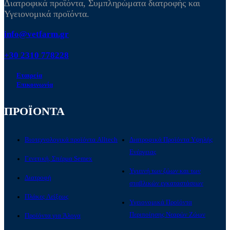
Διατροφικά προϊόντα, Συμπληρώματα διατροφής και
Υγειονομικά προϊόντα.
info@vetfarm.gr
+30 2310 778228
Εταιρεία
Επικοινωνία
ΠΡΟΪΟΝΤΑ
Βιοτεχνολογικά προϊόντα Alltech
Διατροφικά Προϊόντα Υψηλής
Ενέργειας
Γενετική, Σπέρμα Semex
Υγιεινή των ζώων και των
Διατροφή
σταβλικών εγκαταστάσεων
Πλάκες Λείξεως
Υγειονομικά Προϊόντα
Περιποίησης Νεαρών Ζώων
Προϊόντα για Άλογα