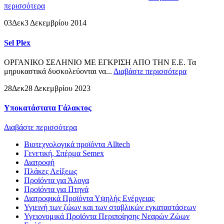
περισσότερα
03
Δεκ
3 Δεκεμβρίου 2014
Sel Plex
ΟΡΓΑΝΙΚΟ ΣΕΛΗΝΙΟ ΜΕ ΕΓΚΡΙΣΗ ΑΠΟ ΤΗΝ Ε.Ε. Τα
μηρυκαστικά δυσκολεύονται να...
Διαβάστε περισσότερα
28
Δεκ
28 Δεκεμβρίου 2023
Υποκατάστατα Γάλακτος
Διαβάστε περισσότερα
Βιοτεχνολογικά προϊόντα Alltech
Γενετική, Σπέρμα Semex
Διατροφή
Πλάκες Λείξεως
Προϊόντα για Άλογα
Προϊόντα για Πτηνά
Διατροφικά Προϊόντα Υψηλής Ενέργειας
Υγιεινή των ζώων και των σταβλικών εγκαταστάσεων
Υγειονομικά Προϊόντα Περιποίησης Νεαρών Ζώων