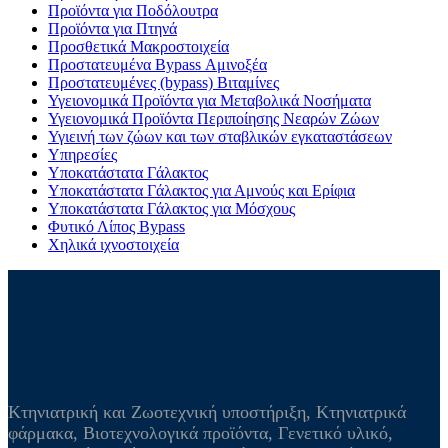
Προϊόντα για Ποδόλουτρα
Προϊόντα για Πτηνά
Προσθετικά Μακροστοιχεία
Προστατευμένα Bypass Αμινοξέα
Προστατευμένες (bypass) Βιταμίνες
Υγειονομικά Προϊόντα για Μεταβολικά Νοσήματα
Υγειονομικά Προϊόντα Περιποίησης Νεαρών Ζώων
Υγιεινή των ζώων και των σταβλικών εγκαταστάσεων
Υπηρεσίες
Υποκατάστατα Γάλακτος
Υποκατάστατα Γάλακτος για Αμνούς και Ερίφια
Υποκατάστατα Γάλακτος για Μόσχους
Φυτικό Λίπος Bypass
Χηλικά ιχνοστοιχεία
Κτηνιατρική και Ζωοτεχνική υποστήριξη, Κτηνιατρικά
φάρμακα, Βιοτεχνολογικά προϊόντα, Γενετικό υλικό,