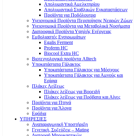
Απολυμαντικά Αμελκτηρίου
Απολυμαντικά Σταβλικών Εγκαταστάσεων
Προϊόντα για Ποδόλουτρα
Υγειονομικά Προϊόντα Περιποίησης Νεαρών Ζώων
Υγειονομικά Προϊόντα για Μεταβολικά Νοσήματα
Διατροφικά Προϊόντα Υψηλής Ενέργειας
Εμβολιαστές Ενσιρωμάτων
Egalis Ferment
Proferm HC
Biocool Extra HC
Βιοτεχνολογικά προϊόντα Alltech
Υποκατάστατα Γάλακτος
Υποκατάστατα Γάλακτος για Μόσχους
Υποκατάστατα Γάλακτος για Αμνούς και
Ερίφια
Πλάκες Λείξεως
Πλάκες λείξεως για Βοοειδή
Πλάκες λείξεως για Πρόβατα και Αίγες
Προϊόντα για Πτηνά
Προϊόντα για Άλογα
Εφόδια
ΥΠΗΡΕΣΙΕΣ
Αναπαραγωγική Υποστήριξη
Γενετική, Συζεύξεις – Mating
Διατροφή Μηρυκαστικών