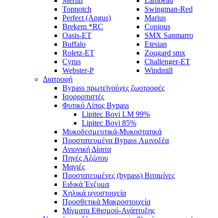
Merlin
Lambeau
Topnotch
Swingman-Red
Perfect (Angus)
Marius
Brekem *RC
Copious
Oasis-ET
SMX Sanmarro
Buffalo
Etesian
Roletz-ET
Zougard smx
Cyrus
Challenger-ET
Webster-P
Windmill
Διατροφή
Bypass πρωτεϊνούχες ζωοτροφές
Ισορροπιστές
Φυτικό Λίπος Bypass
Lipitec Bovi LM 99%
Lipitec Bovi 85%
Μυκοδεσμευτικά-Μυκοστατικά
Προστατευμένα Bypass Αμινοξέα
Ανιονική Δίαιτα
Πηγές Αζώτου
Μαγιές
Προστατευμένες (bypass) Βιταμίνες
Ειδικά Ένζυμα
Χηλικά ιχνοστοιχεία
Προσθετικά Μακροστοιχεία
Μίγματα Εθισμού-Ανάπτυξης