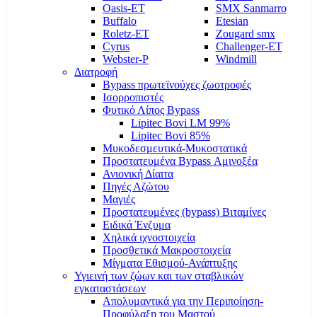
Oasis-ET
SMX Sanmarro
Buffalo
Etesian
Roletz-ET
Zougard smx
Cyrus
Challenger-ET
Webster-P
Windmill
Διατροφή
Bypass πρωτεϊνούχες ζωοτροφές
Ισορροπιστές
Φυτικό Λίπος Bypass
Lipitec Bovi LM 99%
Lipitec Bovi 85%
Μυκοδεσμευτικά-Μυκοστατικά
Προστατευμένα Bypass Αμινοξέα
Ανιονική Δίαιτα
Πηγές Αζώτου
Μαγιές
Προστατευμένες (bypass) Βιταμίνες
Ειδικά Ένζυμα
Χηλικά ιχνοστοιχεία
Προσθετικά Μακροστοιχεία
Μίγματα Εθισμού-Ανάπτυξης
Υγιεινή των ζώων και των σταβλικών
εγκαταστάσεων
Απολυμαντικά για την Περιποίηση-
Προφύλαξη του Μαστού