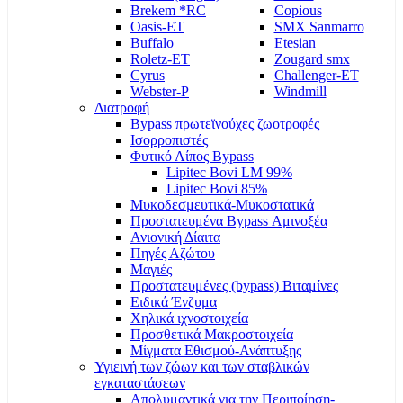
Brekem *RC
Copious
Oasis-ET
SMX Sanmarro
Buffalo
Etesian
Roletz-ET
Zougard smx
Cyrus
Challenger-ET
Webster-P
Windmill
Διατροφή
Bypass πρωτεϊνούχες ζωοτροφές
Ισορροπιστές
Φυτικό Λίπος Bypass
Lipitec Bovi LM 99%
Lipitec Bovi 85%
Μυκοδεσμευτικά-Μυκοστατικά
Προστατευμένα Bypass Αμινοξέα
Ανιονική Δίαιτα
Πηγές Αζώτου
Μαγιές
Προστατευμένες (bypass) Βιταμίνες
Ειδικά Ένζυμα
Χηλικά ιχνοστοιχεία
Προσθετικά Μακροστοιχεία
Μίγματα Εθισμού-Ανάπτυξης
Υγιεινή των ζώων και των σταβλικών
εγκαταστάσεων
Απολυμαντικά για την Περιποίηση-