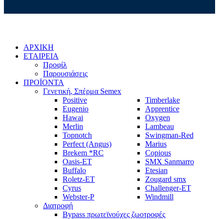
ΑΡΧΙΚΗ
ΕΤΑΙΡΕΙΑ
Προφίλ
Παρουσιάσεις
ΠΡΟΪΟΝΤΑ
Γενετική, Σπέρμα Semex
Positive
Timberlake
Eugenio
Apprentice
Hawai
Oxygen
Merlin
Lambeau
Topnotch
Swingman-Red
Perfect (Angus)
Marius
Brekem *RC
Copious
Oasis-ET
SMX Sanmarro
Buffalo
Etesian
Roletz-ET
Zougard smx
Cyrus
Challenger-ET
Webster-P
Windmill
Διατροφή
Bypass πρωτεϊνούχες ζωοτροφές