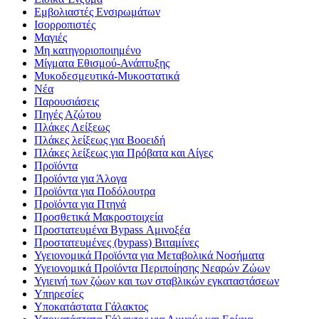
Εμβολιαστές Ενσιρωμάτων
Ισορροπιστές
Μαγιές
Μη κατηγοριοποιημένο
Μίγματα Εθισμού-Ανάπτυξης
Μυκοδεσμευτικά-Μυκοστατικά
Νέα
Παρουσιάσεις
Πηγές Αζώτου
Πλάκες Λείξεως
Πλάκες λείξεως για Βοοειδή
Πλάκες λείξεως για Πρόβατα και Αίγες
Προϊόντα
Προϊόντα για Άλογα
Προϊόντα για Ποδόλουτρα
Προϊόντα για Πτηνά
Προσθετικά Μακροστοιχεία
Προστατευμένα Bypass Αμινοξέα
Προστατευμένες (bypass) Βιταμίνες
Υγειονομικά Προϊόντα για Μεταβολικά Νοσήματα
Υγειονομικά Προϊόντα Περιποίησης Νεαρών Ζώων
Υγιεινή των ζώων και των σταβλικών εγκαταστάσεων
Υπηρεσίες
Υποκατάστατα Γάλακτος