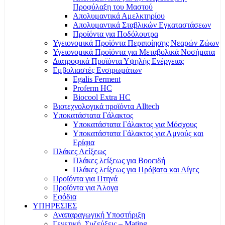
Προφύλαξη του Μαστού
Απολυμαντικά Αμελκτηρίου
Απολυμαντικά Σταβλικών Εγκαταστάσεων
Προϊόντα για Ποδόλουτρα
Υγειονομικά Προϊόντα Περιποίησης Νεαρών Ζώων
Υγειονομικά Προϊόντα για Μεταβολικά Νοσήματα
Διατροφικά Προϊόντα Υψηλής Ενέργειας
Εμβολιαστές Ενσιρωμάτων
Egalis Ferment
Proferm HC
Biocool Extra HC
Βιοτεχνολογικά προϊόντα Alltech
Υποκατάστατα Γάλακτος
Υποκατάστατα Γάλακτος για Μόσχους
Υποκατάστατα Γάλακτος για Αμνούς και
Ερίφια
Πλάκες Λείξεως
Πλάκες λείξεως για Βοοειδή
Πλάκες λείξεως για Πρόβατα και Αίγες
Προϊόντα για Πτηνά
Προϊόντα για Άλογα
Εφόδια
ΥΠΗΡΕΣΙΕΣ
Αναπαραγωγική Υποστήριξη
Γενετική, Συζεύξεις – Mating