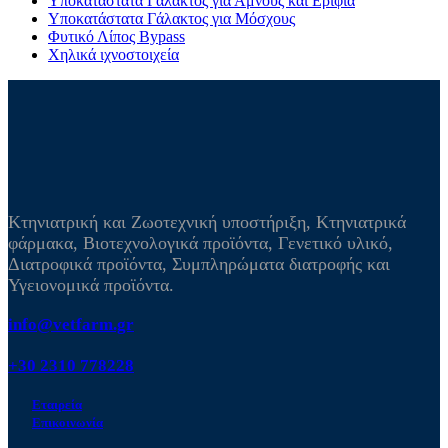
Υποκατάστατα Γάλακτος για Αμνούς και Ερίφια
Υποκατάστατα Γάλακτος για Μόσχους
Φυτικό Λίπος Bypass
Χηλικά ιχνοστοιχεία
Κτηνιατρική και Ζωοτεχνική υποστήριξη, Κτηνιατρικά
φάρμακα, Βιοτεχνολογικά προϊόντα, Γενετικό υλικό,
Διατροφικά προϊόντα, Συμπληρώματα διατροφής και
Υγειονομικά προϊόντα.
info@vetfarm.gr
+30 2310 778228
Εταιρεία
Επικοινωνία