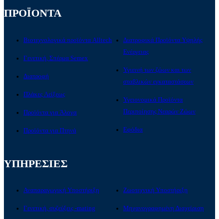
ΠΡΟΪΟΝΤΑ
Βιοτεχνολογικά προϊόντα Alltech
Διατροφικά Προϊόντα Υψηλής
Ενέργειας
Γενετική, Σπέρμα Semex
Υγιεινή των ζώων και των
Διατροφή
σταβλικών εγκαταστάσεων
Πλάκες Λείξεως
Υγειονομικά Προϊόντα
Περιποίησης Νεαρών Ζώων
Προϊόντα για Άλογα
Εφόδια
Προϊόντα για Πτηνά
ΥΠΗΡΕΣΙΕΣ
Αναπαραγωγική Υποστήριξη
Ζωοτεχνική Υποστήριξη
Γενετική, συζεύξεις -mating
Μηχανογραφημένη Διαχείριση