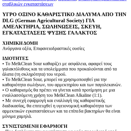
σταβλικών εγκαταστάσεων
ΥΓΡΟ ΟΞΙΝΟ ΚΑΘΑΡΙΣΤΙΚΟ ΔΙΑΛΥΜΑ ΑΠΟ ΤΗΝ
DLG (German Agricultural Society) ΓΙΑ
ΑΜΕΛΚΤΗΡΙΑ, ΣΩΛΗΝΩΣΕΙΣ, ΣΚΕΥΗ,
ΕΓΚΑΤΑΣΤΑΣΕΙΣ ΨΥΞΗΣ ΓΑΛΑΚΤΟΣ
ΧΗΜΙΚΗ ΔΟΜΗ
Ανόργανα οξέα, Επιφανειοδραστικές ουσίες
ΙΔΙΟΤΗΤΕΣ
• Το MelkClean Sour καθαρίζει με ασφάλεια, αφαιρεί τους
γαλακτόλιθους και τα υπολείμματα που προκαλούνται από τα
άλατα (τη σκληρότητα) του νερού.
• Το MelkClean Sour, μπορεί να χρησιμοποιηθεί για την
καθαριότητα σωλήνων, του αρμεκτηρίου και των παγολεκανών.
• Ο καθαρισμός θα πρέπει να γίνεται κατά προτίμηση με μια
εναλλασσόμενη χρήση του MelkClean Alkaline (1:1).
• Με συνεχή εφαρμογή και εναλλαγή της καθαριστικής
διαδικασίας, θα επιτευχθεί η υγειονομική καθαριότητα των
αρμεκτικών εγκαταστάσεων και τα επίπεδα βακτηρίων θα είναι
μόνιμα χαμηλά.
ΣΥΝΙΣΤΩΜΕΝΗ ΕΦΑΡΜΟΓΗ