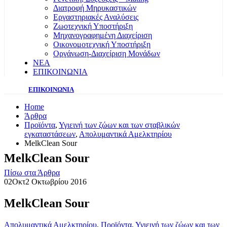
Διατροφή Μηρυκαστικών
Εργαστηριακές Αναλύσεις
Ζωοτεχνική Υποστήριξη
Μηχανογραφημένη Διαχείριση
Οικονομοτεχνική Υποστήριξη
Οργάνωση-Διαχείριση Μονάδων
ΝΕΑ
ΕΠΙΚΟΙΝΩΝΙΑ
ΕΠΙΚΟΙΝΩΝΙΑ
Home
Άρθρα
Προϊόντα
,
Υγιεινή των ζώων και των σταβλικών
εγκαταστάσεων
,
Απολυμαντικά Αμελκτηρίου
MelkClean Sour
MelkClean Sour
Πίσω στα Άρθρα
02
Οκτ
2 Οκτωβρίου 2016
MelkClean Sour
Απολυμαντικά Αμελκτηρίου
,
Προϊόντα
,
Υγιεινή των ζώων και των