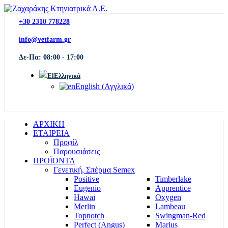
+30 2310 778228
info@vetfarm.gr
Δε-Πα: 08:00 - 17:00
Ελληνικά
English
(
Αγγλικά
)
ΑΡΧΙΚΗ
ΕΤΑΙΡΕΙΑ
Προφίλ
Παρουσιάσεις
ΠΡΟΪΟΝΤΑ
Γενετική, Σπέρμα Semex
Positive
Timberlake
Eugenio
Apprentice
Hawai
Oxygen
Merlin
Lambeau
Topnotch
Swingman-Red
Perfect (Angus)
Marius