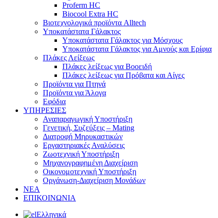
Proferm HC
Biocool Extra HC
Βιοτεχνολογικά προϊόντα Alltech
Υποκατάστατα Γάλακτος
Υποκατάστατα Γάλακτος για Μόσχους
Υποκατάστατα Γάλακτος για Αμνούς και Ερίφια
Πλάκες Λείξεως
Πλάκες λείξεως για Βοοειδή
Πλάκες λείξεως για Πρόβατα και Αίγες
Προϊόντα για Πτηνά
Προϊόντα για Άλογα
Εφόδια
ΥΠΗΡΕΣΙΕΣ
Αναπαραγωγική Υποστήριξη
Γενετική, Συζεύξεις – Mating
Διατροφή Μηρυκαστικών
Εργαστηριακές Αναλύσεις
Ζωοτεχνική Υποστήριξη
Μηχανογραφημένη Διαχείριση
Οικονομοτεχνική Υποστήριξη
Οργάνωση-Διαχείριση Μονάδων
ΝΕΑ
ΕΠΙΚΟΙΝΩΝΙΑ
Ελληνικά