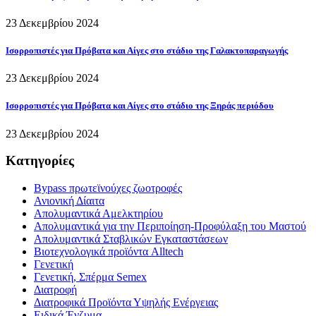
23 Δεκεμβρίου 2024
Ισορροπιστές για Πρόβατα και Αίγες στο στάδιο της Γαλακτοπαραγωγής
23 Δεκεμβρίου 2024
Ισορροπιστές για Πρόβατα και Αίγες στο στάδιο της Ξηράς περιόδου
23 Δεκεμβρίου 2024
Κατηγορίες
Bypass πρωτεϊνούχες ζωοτροφές
Ανιονική Δίαιτα
Απολυμαντικά Αμελκτηρίου
Απολυμαντικά για την Περιποίηση-Προφύλαξη του Μαστού
Απολυμαντικά Σταβλικών Εγκαταστάσεων
Βιοτεχνολογικά προϊόντα Alltech
Γενετική
Γενετική, Σπέρμα Semex
Διατροφή
Διατροφικά Προϊόντα Υψηλής Ενέργειας
Ειδικά Ένζυμα