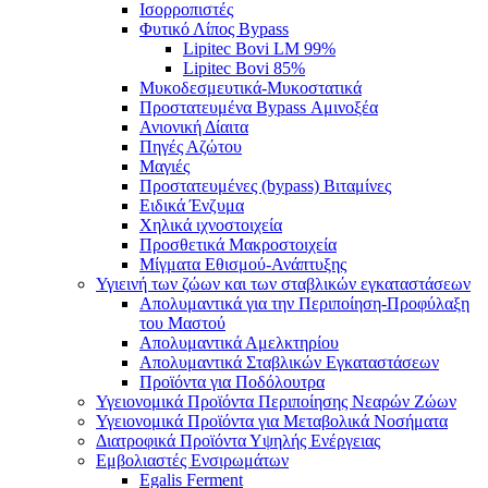
Ισορροπιστές
Φυτικό Λίπος Bypass
Lipitec Bovi LM 99%
Lipitec Bovi 85%
Μυκοδεσμευτικά-Μυκοστατικά
Προστατευμένα Bypass Αμινοξέα
Ανιονική Δίαιτα
Πηγές Αζώτου
Μαγιές
Προστατευμένες (bypass) Βιταμίνες
Ειδικά Ένζυμα
Χηλικά ιχνοστοιχεία
Προσθετικά Μακροστοιχεία
Μίγματα Εθισμού-Ανάπτυξης
Υγιεινή των ζώων και των σταβλικών εγκαταστάσεων
Απολυμαντικά για την Περιποίηση-Προφύλαξη
του Μαστού
Απολυμαντικά Αμελκτηρίου
Απολυμαντικά Σταβλικών Εγκαταστάσεων
Προϊόντα για Ποδόλουτρα
Υγειονομικά Προϊόντα Περιποίησης Νεαρών Ζώων
Υγειονομικά Προϊόντα για Μεταβολικά Νοσήματα
Διατροφικά Προϊόντα Υψηλής Ενέργειας
Εμβολιαστές Ενσιρωμάτων
Egalis Ferment