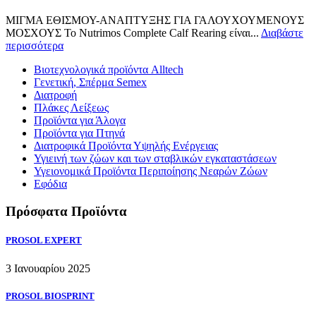
ΜΙΓΜΑ ΕΘΙΣΜΟΥ-ΑΝΑΠΤΥΞΗΣ ΓΙΑ ΓΑΛΟΥΧΟΥΜΕΝΟΥΣ
ΜΟΣΧΟΥΣ Το Nutrimos Complete Calf Rearing είναι...
Διαβάστε
περισσότερα
Βιοτεχνολογικά προϊόντα Alltech
Γενετική, Σπέρμα Semex
Διατροφή
Πλάκες Λείξεως
Προϊόντα για Άλογα
Προϊόντα για Πτηνά
Διατροφικά Προϊόντα Υψηλής Ενέργειας
Υγιεινή των ζώων και των σταβλικών εγκαταστάσεων
Υγειονομικά Προϊόντα Περιποίησης Νεαρών Ζώων
Εφόδια
Πρόσφατα Προϊόντα
PROSOL EXPERT
3 Ιανουαρίου 2025
PROSOL BIOSPRINT