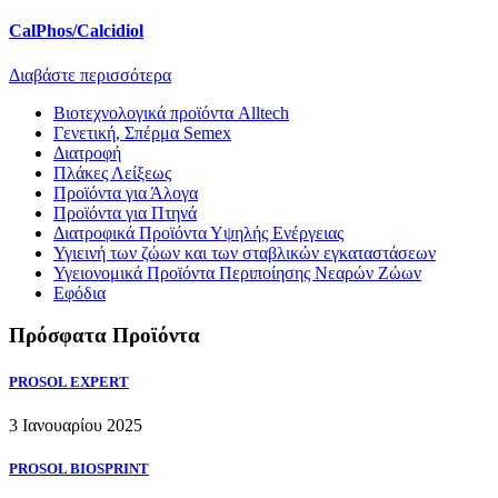
CalPhos/Calcidiol
Διαβάστε περισσότερα
Βιοτεχνολογικά προϊόντα Alltech
Γενετική, Σπέρμα Semex
Διατροφή
Πλάκες Λείξεως
Προϊόντα για Άλογα
Προϊόντα για Πτηνά
Διατροφικά Προϊόντα Υψηλής Ενέργειας
Υγιεινή των ζώων και των σταβλικών εγκαταστάσεων
Υγειονομικά Προϊόντα Περιποίησης Νεαρών Ζώων
Εφόδια
Πρόσφατα Προϊόντα
PROSOL EXPERT
3 Ιανουαρίου 2025
PROSOL BIOSPRINT