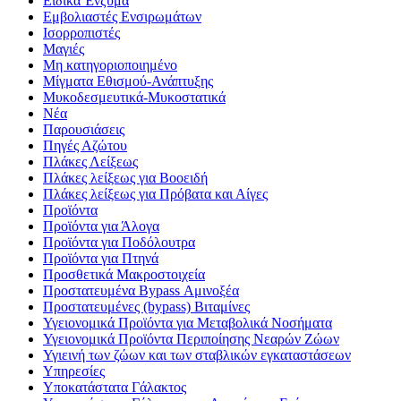
Ειδικά Ένζυμα
Εμβολιαστές Ενσιρωμάτων
Ισορροπιστές
Μαγιές
Μη κατηγοριοποιημένο
Μίγματα Εθισμού-Ανάπτυξης
Μυκοδεσμευτικά-Μυκοστατικά
Νέα
Παρουσιάσεις
Πηγές Αζώτου
Πλάκες Λείξεως
Πλάκες λείξεως για Βοοειδή
Πλάκες λείξεως για Πρόβατα και Αίγες
Προϊόντα
Προϊόντα για Άλογα
Προϊόντα για Ποδόλουτρα
Προϊόντα για Πτηνά
Προσθετικά Μακροστοιχεία
Προστατευμένα Bypass Αμινοξέα
Προστατευμένες (bypass) Βιταμίνες
Υγειονομικά Προϊόντα για Μεταβολικά Νοσήματα
Υγειονομικά Προϊόντα Περιποίησης Νεαρών Ζώων
Υγιεινή των ζώων και των σταβλικών εγκαταστάσεων
Υπηρεσίες
Υποκατάστατα Γάλακτος