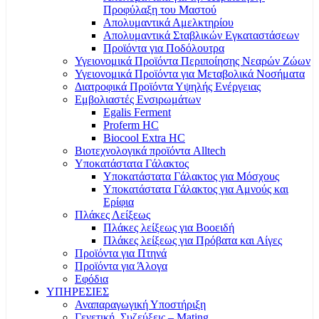
Προφύλαξη του Μαστού
Απολυμαντικά Αμελκτηρίου
Απολυμαντικά Σταβλικών Εγκαταστάσεων
Προϊόντα για Ποδόλουτρα
Υγειονομικά Προϊόντα Περιποίησης Νεαρών Ζώων
Υγειονομικά Προϊόντα για Μεταβολικά Νοσήματα
Διατροφικά Προϊόντα Υψηλής Ενέργειας
Εμβολιαστές Ενσιρωμάτων
Egalis Ferment
Proferm HC
Biocool Extra HC
Βιοτεχνολογικά προϊόντα Alltech
Υποκατάστατα Γάλακτος
Υποκατάστατα Γάλακτος για Μόσχους
Υποκατάστατα Γάλακτος για Αμνούς και
Ερίφια
Πλάκες Λείξεως
Πλάκες λείξεως για Βοοειδή
Πλάκες λείξεως για Πρόβατα και Αίγες
Προϊόντα για Πτηνά
Προϊόντα για Άλογα
Εφόδια
ΥΠΗΡΕΣΙΕΣ
Αναπαραγωγική Υποστήριξη
Γενετική, Συζεύξεις – Mating