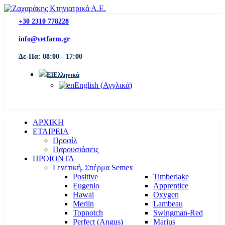
+30 2310 778228
info@vetfarm.gr
Δε-Πα: 08:00 - 17:00
Ελληνικά
English
(
Αγγλικά
)
ΑΡΧΙΚΗ
ΕΤΑΙΡΕΙΑ
Προφίλ
Παρουσιάσεις
ΠΡΟΪΟΝΤΑ
Γενετική, Σπέρμα Semex
Positive
Timberlake
Eugenio
Apprentice
Hawai
Oxygen
Merlin
Lambeau
Topnotch
Swingman-Red
Perfect (Angus)
Marius