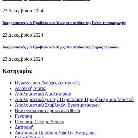
23 Δεκεμβρίου 2024
Ισορροπιστές για Πρόβατα και Αίγες στο στάδιο της Γαλακτοπαραγωγής
23 Δεκεμβρίου 2024
Ισορροπιστές για Πρόβατα και Αίγες στο στάδιο της Ξηράς περιόδου
23 Δεκεμβρίου 2024
Κατηγορίες
Bypass πρωτεϊνούχες ζωοτροφές
Ανιονική Δίαιτα
Απολυμαντικά Αμελκτηρίου
Απολυμαντικά για την Περιποίηση-Προφύλαξη του Μαστού
Απολυμαντικά Σταβλικών Εγκαταστάσεων
Βιοτεχνολογικά προϊόντα Alltech
Γενετική
Γενετική, Σπέρμα Semex
Διατροφή
Διατροφικά Προϊόντα Υψηλής Ενέργειας