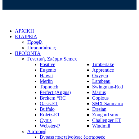
ΑΡΧΙΚΗ
ΕΤΑΙΡΕΙΑ
Προφίλ
Παρουσιάσεις
ΠΡΟΪΟΝΤΑ
Γενετική, Σπέρμα Semex
Positive
Timberlake
Eugenio
Apprentice
Hawai
Oxygen
Merlin
Lambeau
Topnotch
Swingman-Red
Perfect (Angus)
Marius
Brekem *RC
Copious
Oasis-ET
SMX Sanmarro
Buffalo
Etesian
Roletz-ET
Zougard smx
Cyrus
Challenger-ET
Webster-P
Windmill
Διατροφή
Bypass πρωτεϊνούχες ζωοτροφές