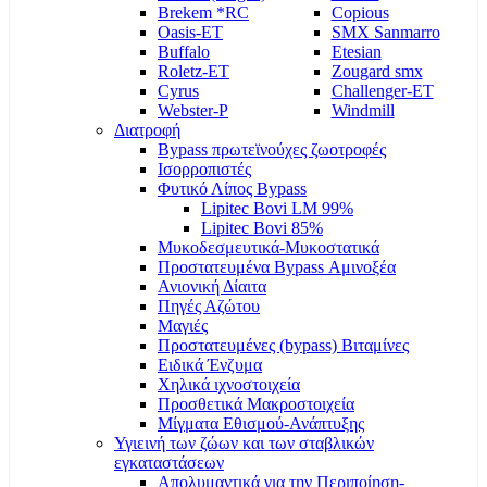
Brekem *RC
Copious
Oasis-ET
SMX Sanmarro
Buffalo
Etesian
Roletz-ET
Zougard smx
Cyrus
Challenger-ET
Webster-P
Windmill
Διατροφή
Bypass πρωτεϊνούχες ζωοτροφές
Ισορροπιστές
Φυτικό Λίπος Bypass
Lipitec Bovi LM 99%
Lipitec Bovi 85%
Μυκοδεσμευτικά-Μυκοστατικά
Προστατευμένα Bypass Αμινοξέα
Ανιονική Δίαιτα
Πηγές Αζώτου
Μαγιές
Προστατευμένες (bypass) Βιταμίνες
Ειδικά Ένζυμα
Χηλικά ιχνοστοιχεία
Προσθετικά Μακροστοιχεία
Μίγματα Εθισμού-Ανάπτυξης
Υγιεινή των ζώων και των σταβλικών
εγκαταστάσεων
Απολυμαντικά για την Περιποίηση-