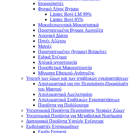
Ισορροπιστές
Φυτικό Λίπος Bypass
Lipitec Bovi LM 99%
Lipitec Bovi 85%
Μυκοδεσμευτικά-Μυκοστατικά
Προστατευμένα Bypass Αμινοξέα
Ανιονική Δίαιτα
Πηγές Αζώτου
Μαγιές
Προστατευμένες (bypass) Βιταμίνες
Ειδικά Ένζυμα
Χηλικά ιχνοστοιχεία
Προσθετικά Μακροστοιχεία
Μίγματα Εθισμού-Ανάπτυξης
Υγιεινή των ζώων και των σταβλικών εγκαταστάσεων
Απολυμαντικά για την Περιποίηση-Προφύλαξη
του Μαστού
Απολυμαντικά Αμελκτηρίου
Απολυμαντικά Σταβλικών Εγκαταστάσεων
Προϊόντα για Ποδόλουτρα
Υγειονομικά Προϊόντα Περιποίησης Νεαρών Ζώων
Υγειονομικά Προϊόντα για Μεταβολικά Νοσήματα
Διατροφικά Προϊόντα Υψηλής Ενέργειας
Εμβολιαστές Ενσιρωμάτων
Egalis Ferment