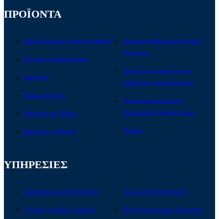
ΠΡΟΪΟΝΤΑ
Βιοτεχνολογικά προϊόντα Alltech
Διατροφικά Προϊόντα Υψηλής
Ενέργειας
Γενετική, Σπέρμα Semex
Υγιεινή των ζώων και των
Διατροφή
σταβλικών εγκαταστάσεων
Πλάκες Λείξεως
Υγειονομικά Προϊόντα
Περιποίησης Νεαρών Ζώων
Προϊόντα για Άλογα
Εφόδια
Προϊόντα για Πτηνά
ΥΠΗΡΕΣΙΕΣ
Αναπαραγωγική Υποστήριξη
Ζωοτεχνική Υποστήριξη
Γενετική, συζεύξεις -mating
Μηχανογραφημένη Διαχείριση