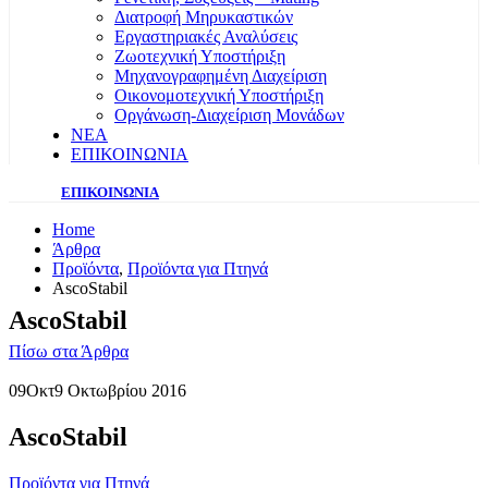
Διατροφή Μηρυκαστικών
Εργαστηριακές Αναλύσεις
Ζωοτεχνική Υποστήριξη
Μηχανογραφημένη Διαχείριση
Οικονομοτεχνική Υποστήριξη
Οργάνωση-Διαχείριση Μονάδων
ΝΕΑ
ΕΠΙΚΟΙΝΩΝΙΑ
ΕΠΙΚΟΙΝΩΝΙΑ
Home
Άρθρα
Προϊόντα
,
Προϊόντα για Πτηνά
AscoStabil
AscoStabil
Πίσω στα Άρθρα
09
Οκτ
9 Οκτωβρίου 2016
AscoStabil
Προϊόντα για Πτηνά