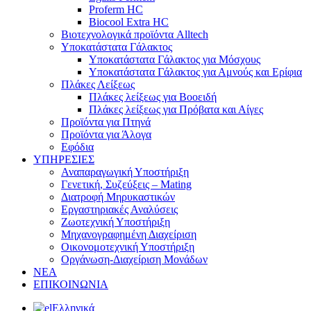
Proferm HC
Biocool Extra HC
Βιοτεχνολογικά προϊόντα Alltech
Υποκατάστατα Γάλακτος
Υποκατάστατα Γάλακτος για Μόσχους
Υποκατάστατα Γάλακτος για Αμνούς και Ερίφια
Πλάκες Λείξεως
Πλάκες λείξεως για Βοοειδή
Πλάκες λείξεως για Πρόβατα και Αίγες
Προϊόντα για Πτηνά
Προϊόντα για Άλογα
Εφόδια
ΥΠΗΡΕΣΙΕΣ
Αναπαραγωγική Υποστήριξη
Γενετική, Συζεύξεις – Mating
Διατροφή Μηρυκαστικών
Εργαστηριακές Αναλύσεις
Ζωοτεχνική Υποστήριξη
Μηχανογραφημένη Διαχείριση
Οικονομοτεχνική Υποστήριξη
Οργάνωση-Διαχείριση Μονάδων
ΝΕΑ
ΕΠΙΚΟΙΝΩΝΙΑ
Ελληνικά