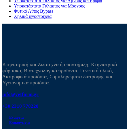
Υποκατάστατα Γάλακτος για Αμνούς και Ερίφια
Υποκατάστατα Γάλακτος για Μόσχους
Φυτικό Λίπος Bypass
Χηλικά ιχνοστοιχεία
Κτηνιατρική και Ζωοτεχνική υποστήριξη, Κτηνιατρικά
φάρμακα, Βιοτεχνολογικά προϊόντα, Γενετικό υλικό,
Διατροφικά προϊόντα, Συμπληρώματα διατροφής και
Υγειονομικά προϊόντα.
info@vetfarm.gr
+30 2310 778228
Εταιρεία
Επικοινωνία