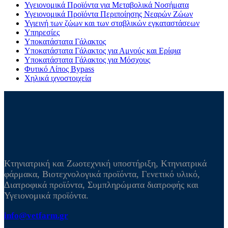
Υγειονομικά Προϊόντα για Μεταβολικά Νοσήματα
Υγειονομικά Προϊόντα Περιποίησης Νεαρών Ζώων
Υγιεινή των ζώων και των σταβλικών εγκαταστάσεων
Υπηρεσίες
Υποκατάστατα Γάλακτος
Υποκατάστατα Γάλακτος για Αμνούς και Ερίφια
Υποκατάστατα Γάλακτος για Μόσχους
Φυτικό Λίπος Bypass
Χηλικά ιχνοστοιχεία
Κτηνιατρική και Ζωοτεχνική υποστήριξη, Κτηνιατρικά
φάρμακα, Βιοτεχνολογικά προϊόντα, Γενετικό υλικό,
Διατροφικά προϊόντα, Συμπληρώματα διατροφής και
Υγειονομικά προϊόντα.
info@vetfarm.gr