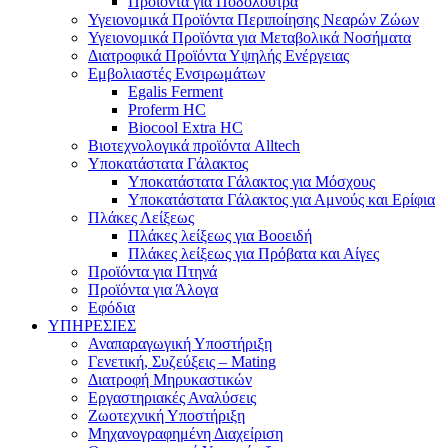
Προϊόντα για Ποδόλουτρα
Υγειονομικά Προϊόντα Περιποίησης Νεαρών Ζώων
Υγειονομικά Προϊόντα για Μεταβολικά Νοσήματα
Διατροφικά Προϊόντα Υψηλής Ενέργειας
Εμβολιαστές Ενσιρωμάτων
Egalis Ferment
Proferm HC
Biocool Extra HC
Βιοτεχνολογικά προϊόντα Alltech
Υποκατάστατα Γάλακτος
Υποκατάστατα Γάλακτος για Μόσχους
Υποκατάστατα Γάλακτος για Αμνούς και Ερίφια
Πλάκες Λείξεως
Πλάκες λείξεως για Βοοειδή
Πλάκες λείξεως για Πρόβατα και Αίγες
Προϊόντα για Πτηνά
Προϊόντα για Άλογα
Εφόδια
ΥΠΗΡΕΣΙΕΣ
Αναπαραγωγική Υποστήριξη
Γενετική, Συζεύξεις – Mating
Διατροφή Μηρυκαστικών
Εργαστηριακές Αναλύσεις
Ζωοτεχνική Υποστήριξη
Μηχανογραφημένη Διαχείριση