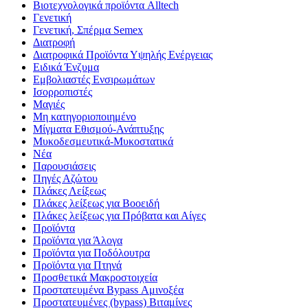
Βιοτεχνολογικά προϊόντα Alltech
Γενετική
Γενετική, Σπέρμα Semex
Διατροφή
Διατροφικά Προϊόντα Υψηλής Ενέργειας
Ειδικά Ένζυμα
Εμβολιαστές Ενσιρωμάτων
Ισορροπιστές
Μαγιές
Μη κατηγοριοποιημένο
Μίγματα Εθισμού-Ανάπτυξης
Μυκοδεσμευτικά-Μυκοστατικά
Νέα
Παρουσιάσεις
Πηγές Αζώτου
Πλάκες Λείξεως
Πλάκες λείξεως για Βοοειδή
Πλάκες λείξεως για Πρόβατα και Αίγες
Προϊόντα
Προϊόντα για Άλογα
Προϊόντα για Ποδόλουτρα
Προϊόντα για Πτηνά
Προσθετικά Μακροστοιχεία
Προστατευμένα Bypass Αμινοξέα
Προστατευμένες (bypass) Βιταμίνες