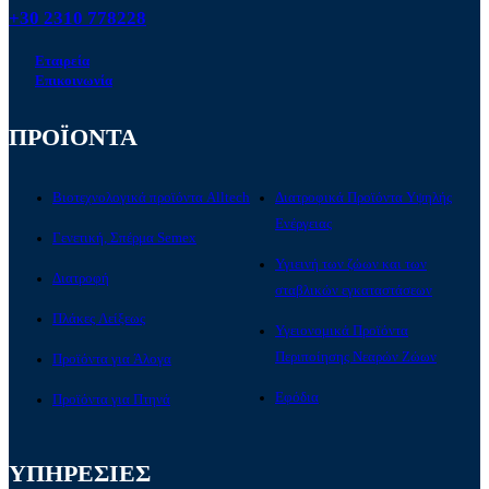
+30 2310 778228
Εταιρεία
Επικοινωνία
ΠΡΟΪΟΝΤΑ
Βιοτεχνολογικά προϊόντα Alltech
Διατροφικά Προϊόντα Υψηλής
Ενέργειας
Γενετική, Σπέρμα Semex
Υγιεινή των ζώων και των
Διατροφή
σταβλικών εγκαταστάσεων
Πλάκες Λείξεως
Υγειονομικά Προϊόντα
Περιποίησης Νεαρών Ζώων
Προϊόντα για Άλογα
Εφόδια
Προϊόντα για Πτηνά
ΥΠΗΡΕΣΙΕΣ