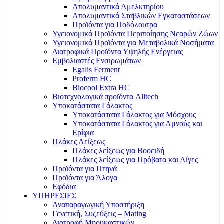
Απολυμαντικά Αμελκτηρίου
Απολυμαντικά Σταβλικών Εγκαταστάσεων
Προϊόντα για Ποδόλουτρα
Υγειονομικά Προϊόντα Περιποίησης Νεαρών Ζώων
Υγειονομικά Προϊόντα για Μεταβολικά Νοσήματα
Διατροφικά Προϊόντα Υψηλής Ενέργειας
Εμβολιαστές Ενσιρωμάτων
Egalis Ferment
Proferm HC
Biocool Extra HC
Βιοτεχνολογικά προϊόντα Alltech
Υποκατάστατα Γάλακτος
Υποκατάστατα Γάλακτος για Μόσχους
Υποκατάστατα Γάλακτος για Αμνούς και
Ερίφια
Πλάκες Λείξεως
Πλάκες λείξεως για Βοοειδή
Πλάκες λείξεως για Πρόβατα και Αίγες
Προϊόντα για Πτηνά
Προϊόντα για Άλογα
Εφόδια
ΥΠΗΡΕΣΙΕΣ
Αναπαραγωγική Υποστήριξη
Γενετική, Συζεύξεις – Mating
Διατροφή Μηρυκαστικών