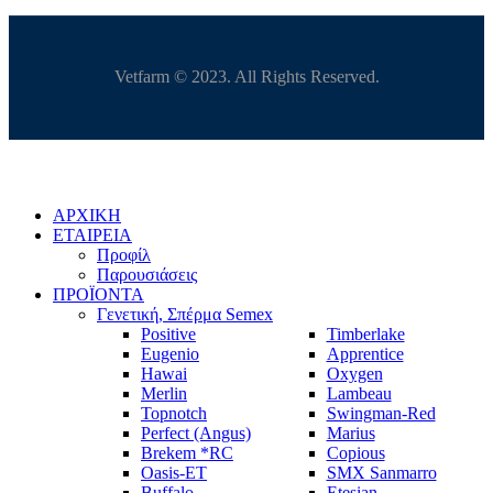
Vetfarm © 2023. All Rights Reserved.
ΑΡΧΙΚΗ
ΕΤΑΙΡΕΙΑ
Προφίλ
Παρουσιάσεις
ΠΡΟΪΟΝΤΑ
Γενετική, Σπέρμα Semex
Positive
Timberlake
Eugenio
Apprentice
Hawai
Oxygen
Merlin
Lambeau
Topnotch
Swingman-Red
Perfect (Angus)
Marius
Brekem *RC
Copious
Oasis-ET
SMX Sanmarro
Buffalo
Etesian