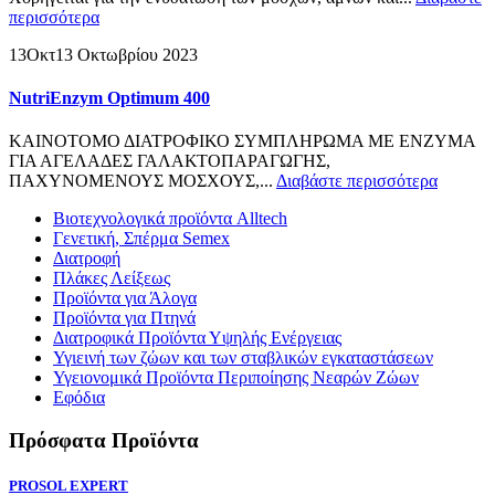
περισσότερα
13
Οκτ
13 Οκτωβρίου 2023
NutriEnzym Optimum 400
ΚΑΙΝΟΤΟΜΟ ΔΙΑΤΡΟΦΙΚΟ ΣΥΜΠΛΗΡΩΜΑ ΜΕ ΕΝΖΥΜΑ
ΓΙΑ ΑΓΕΛΑΔΕΣ ΓΑΛΑΚΤΟΠΑΡΑΓΩΓΗΣ,
ΠΑΧΥΝΟΜΕΝΟΥΣ ΜΟΣΧΟΥΣ,...
Διαβάστε περισσότερα
Βιοτεχνολογικά προϊόντα Alltech
Γενετική, Σπέρμα Semex
Διατροφή
Πλάκες Λείξεως
Προϊόντα για Άλογα
Προϊόντα για Πτηνά
Διατροφικά Προϊόντα Υψηλής Ενέργειας
Υγιεινή των ζώων και των σταβλικών εγκαταστάσεων
Υγειονομικά Προϊόντα Περιποίησης Νεαρών Ζώων
Εφόδια
Πρόσφατα Προϊόντα
PROSOL EXPERT