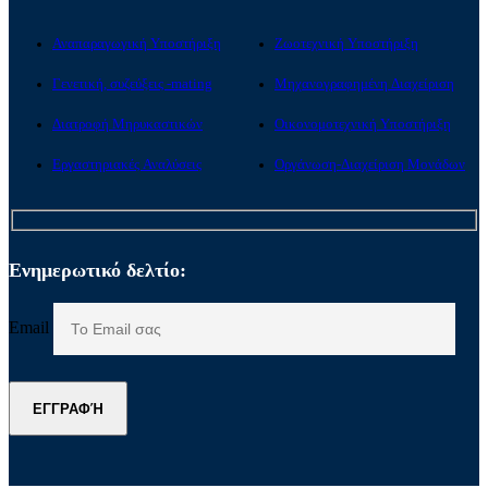
Αναπαραγωγική Υποστήριξη
Ζωοτεχνική Υποστήριξη
Γενετική, συζεύξεις -mating
Μηχανογραφημένη Διαχείριση
Διατροφή Μηρυκαστικών
Οικονομοτεχνική Υποστήριξη
Εργαστηριακές Αναλύσεις
Οργάνωση-Διαχείριση Μονάδων
Ενημερωτικό δελτίο:
Email
ΕΓΓΡΑΦΉ