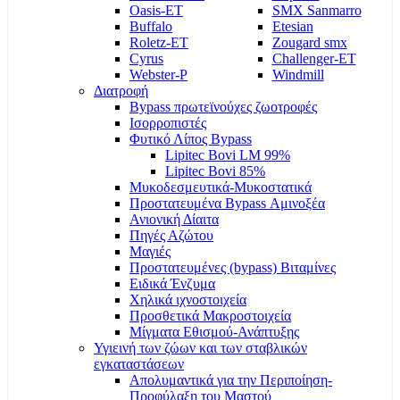
Oasis-ET
SMX Sanmarro
Buffalo
Etesian
Roletz-ET
Zougard smx
Cyrus
Challenger-ET
Webster-P
Windmill
Διατροφή
Bypass πρωτεϊνούχες ζωοτροφές
Ισορροπιστές
Φυτικό Λίπος Bypass
Lipitec Bovi LM 99%
Lipitec Bovi 85%
Μυκοδεσμευτικά-Μυκοστατικά
Προστατευμένα Bypass Αμινοξέα
Ανιονική Δίαιτα
Πηγές Αζώτου
Μαγιές
Προστατευμένες (bypass) Βιταμίνες
Ειδικά Ένζυμα
Χηλικά ιχνοστοιχεία
Προσθετικά Μακροστοιχεία
Μίγματα Εθισμού-Ανάπτυξης
Υγιεινή των ζώων και των σταβλικών
εγκαταστάσεων
Απολυμαντικά για την Περιποίηση-
Προφύλαξη του Μαστού