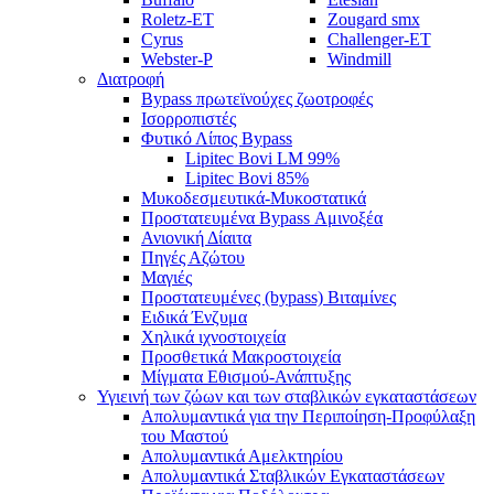
Roletz-ET
Zougard smx
Cyrus
Challenger-ET
Webster-P
Windmill
Διατροφή
Bypass πρωτεϊνούχες ζωοτροφές
Ισορροπιστές
Φυτικό Λίπος Bypass
Lipitec Bovi LM 99%
Lipitec Bovi 85%
Μυκοδεσμευτικά-Μυκοστατικά
Προστατευμένα Bypass Αμινοξέα
Ανιονική Δίαιτα
Πηγές Αζώτου
Μαγιές
Προστατευμένες (bypass) Βιταμίνες
Ειδικά Ένζυμα
Χηλικά ιχνοστοιχεία
Προσθετικά Μακροστοιχεία
Μίγματα Εθισμού-Ανάπτυξης
Υγιεινή των ζώων και των σταβλικών εγκαταστάσεων
Απολυμαντικά για την Περιποίηση-Προφύλαξη
του Μαστού
Απολυμαντικά Αμελκτηρίου
Απολυμαντικά Σταβλικών Εγκαταστάσεων