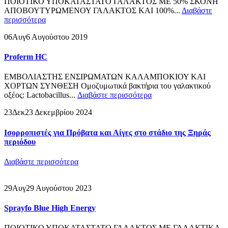
ΠΟΙΟΤΙΚΟ ΥΠΟΚΑΤΑΣΤΑΤΟ ΓΑΛΑΚΤΟΣ ΜΕ 50% ΣΚΟΝΗ
ΑΠΟΒΟΥΤΥΡΩΜΕΝΟΥ ΓΑΛΑΚΤΟΣ ΚΑΙ 100%...
Διαβάστε
περισσότερα
06
Αυγ
6 Αυγούστου 2019
Proferm HC
ΕΜΒΟΛΙΑΣΤHΣ ΕΝΣΙΡΩΜΑΤΩΝ ΚΑΛΑΜΠΟΚΙΟΥ ΚΑΙ
ΧΟΡΤΩΝ ΣΥΝΘΕΣΗ Ομοζυμωτικά βακτήρια του γαλακτικού
οξέος: Lactobacillus...
Διαβάστε περισσότερα
23
Δεκ
23 Δεκεμβρίου 2024
Ισορροπιστές για Πρόβατα και Αίγες στο στάδιο της Ξηράς
περιόδου
Διαβάστε περισσότερα
29
Αυγ
29 Αυγούστου 2023
Sprayfo Blue High Energy
ΠΟΙΟΤΙΚΟ ΥΠΟΚΑΤΑΣΤΑΤΟ ΓΑΛΑΚΤΟΣ ΜΕ ΓΑΛΑΚΤΙΚΑ